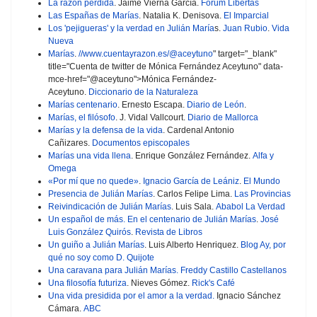
La razón perdida
. Jaime Vierna García.
Forum Libertas
Las Españas de Marías
. Natalia K. Denisova.
El Imparcial
Los 'pejigueras' y la verdad en Julián María
s.
Juan Rubio
.
Vida
Nueva
Marías
.
//www.cuentayrazon.es/@aceytuno
" target="_blank"
title="Cuenta de twitter de Mónica Fernández Aceytuno" data-
mce-href="@aceytuno">Mónica Fernández-
Aceytuno.
Diccionario de la Naturaleza
Marías centenario
. Ernesto Escapa.
Diario de León
.
Marías, el filósofo
. J. Vidal Vallcourt.
Diario de Mallorca
Marías y la defensa de la vida
. Cardenal Antonio
Cañizares.
Documentos episcopales
Marías una vida llena
. Enrique González Fernández.
Alfa y
Omega
«Por mí que no quede»
.
Ignacio García de Leániz
.
El Mundo
Presencia de Julián Marías
. Carlos Felipe Lima.
Las Provincias
Reivindicación de Julián Marías
. Luis Sala.
Ababol La Verdad
Un español de más. En el centenario de Julián Marías
.
José
Luis González Quirós
.
Revista de Libros
Un guiño a Julián Marías
. Luis Alberto Henriquez.
Blog Ay, por
qué no soy como D. Quijote
Una caravana para Julián Marías.
Freddy Castillo Castellanos
Una filosofía futuriza
. Nieves Gómez.
Rick's Café
Una vida presidida por el amor a la verdad.
Ignacio Sánchez
Cámara.
ABC