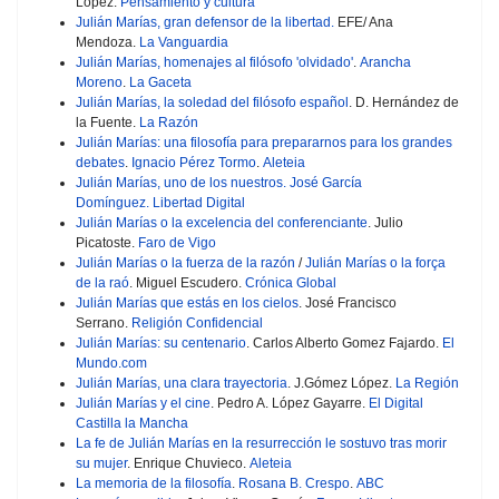
López.
Pensamiento y cultura
Julián Marías, gran defensor de la libertad.
EFE/ Ana
Mendoza.
La Vanguardia
Julián Marías, homenajes al filósofo 'olvidado'
.
Arancha
Moreno
.
La Gaceta
Julián Marías, la soledad del filósofo español
. D. Hernández de
la Fuente.
La Razón
Julián Marías: una filosofía para prepararnos para los grandes
debates
.
Ignacio Pérez Tormo
.
Aleteia
Julián Marías, uno de los nuestros.
José García
Domínguez.
Libertad Digital
Julián Marías o la excelencia del conferenciante
. Julio
Picatoste.
Faro de Vigo
Julián Marías o la fuerza de la razón
/
Julián Marías o la força
de la raó
. Miguel Escudero.
Crónica Global
Julián Marías que estás en los cielos
. José Francisco
Serrano.
Religión Confidencial
Julián Marías: su centenario
. Carlos Alberto Gomez Fajardo.
El
Mundo.com
Julián Marías, una clara trayectoria
. J.Gómez López.
La Región
Julián Marías y el cine
. Pedro A. López Gayarre.
El Digital
Castilla la Mancha
La fe de Julián Marías en la resurrección le sostuvo tras morir
su mujer
. Enrique Chuvieco.
Aleteia
La memoria de la filosofía
.
Rosana B. Crespo
.
ABC