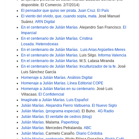
disponible. El Comercio. 2/7/2014)
El pensador que quiso ser pirata
.
Juan Cruz
.
El País
El viento del olvido, que, cuando sopla, mata
. José Manuel
Suárez.
ARN Digital
En el centenario de Julián Marías.
Alejandro San Francisco.
El
Imparcial
En el centenario de Julián Marías
.
Cristina
Losada
.
Heterodoxias
En el centenario de Julián Marías.
Luis Arias Argüelles-Meres
En el centenario de Julián Marías
. Luis Silgo.
Informa Valencia
En el centenario de Julián Marías
. M.S. Latasa Miranda
En el centenario de Julián Marías: Inculturizador de la fe
. José
Luis Sánchez García
Homenaje a Julián Marías
.
Análisis Digital
Homenaje a Julián Marías
.
Línea Editorial COPE
Homenaje a Julián Marías en su centenario
. José Luis
Villacaas.
El Confidencial
Imagínate a Julián Marías
.
Luis Español
Julián Marías
.
Alejandra Fierro Valbuena
.
El Nuevo Siglo
Julián Marías. (programa especial)
. El Buho.
4G Radio
Julián Marías
.
El ventalle de cedros (blog)
Julián Marías
. Malama.
Paperblog
Julián Marías.
Mercedes Petralanda.
ABC
Julián Marías
. Carmelo Casaño.
Diario Córdoba
Julián Marías, centenario
. Maite Flórez González.
Rick's Café