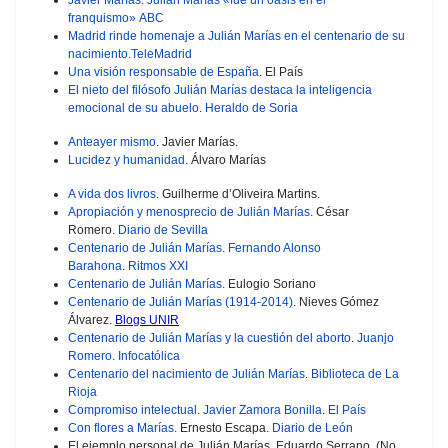
franquismo»
ABC
Madrid rinde homenaje a Julián Marías en el centenario de su
nacimiento.
TeleMadrid
Una visión responsable de España
. El País
El nieto del filósofo Julián Marías destaca la inteligencia
emocional de su abuelo
.
Heraldo de Soria
Anteayer mismo
. Javier Marías.
Lucidez y humanidad.
Álvaro Marías
A vida dos livros
.
Guilherme d’Oliveira Martins.
Apropiación y menosprecio de Julián Marías
. César
Romero.
Diario de Sevilla
Centenario de Julián Marías
.
Fernando Alonso
Barahona
.
Ritmos XXI
Centenario de Julián Marías
. Eulogio Soriano
Centenario de Julián Marías (1914-2014)
. Nieves Gómez
Álvarez.
Blogs UNIR
Centenario de Julián Marías y la cuestión del aborto
.
Juanjo
Romero
.
Infocatólica
Centenario del nacimiento de Julián Marías
.
Biblioteca de La
Rioja
Compromiso intelectual
.
Javier Zamora Bonilla
.
El País
Con flores a Marías
. Ernesto Escapa.
Diario de León
El ejemplo personal de Julián Marías. Eduardo Serrano. (No