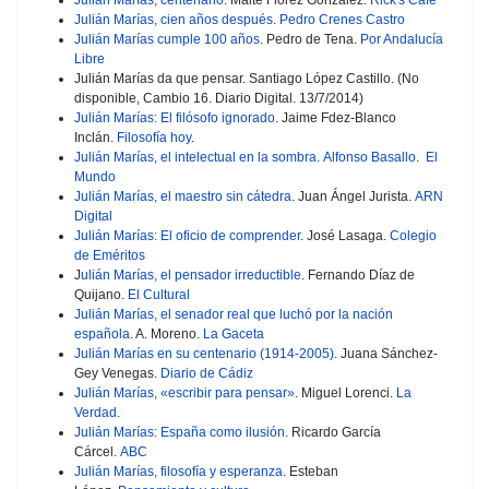
Julián Marías, cien años después
.
Pedro Crenes Castro
Julián Marías cumple 100 años
. Pedro de Tena.
Por Andalucía
Libre
Julián Marías da que pensar. Santiago López Castillo. (No
disponible, Cambio 16. Diario Digital. 13/7/2014)
Julián Marías: El filósofo ignorado
. Jaime Fdez-Blanco
Inclán.
Filosofía hoy
.
Julián Marías, el intelectual en la sombra
.
Alfonso Basallo
.
El
Mundo
Julián Marías, el maestro sin cátedra
. Juan Ángel Jurista.
ARN
Digital
Julián Marías: El oficio de comprender
. José Lasaga.
Colegio
de Eméritos
J
ulián Marías, el pensador irreductible
. Fernando Díaz de
Quijano.
El Cultural
Julián Marías, el senador real que luchó por la nación
española
. A. Moreno.
La Gaceta
Julián Marías en su centenario (1914-2005)
. Juana Sánchez-
Gey Venegas.
Diario de Cádiz
Julián Marías, «escribir para pensar»
. Miguel Lorenci.
La
Verdad
.
Julián Marías: España como ilusión
. Ricardo García
Cárcel.
ABC
Julián Marías, filosofía y esperanza
. Esteban