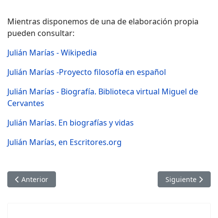
Mientras disponemos de una de elaboración propia
pueden consultar:
Julián Marías - Wikipedia
Julián Marías -Proyecto filosofía en español
Julián Marías - Biografía. Biblioteca virtual Miguel de
Cervantes
Julián Marías. En biografías y vidas
Julián Marías, en Escritores.org
Artículo anterior: Julián Marías Aguilera - Proyecto filosofía e
Artículo siguien
Anterior
Siguiente