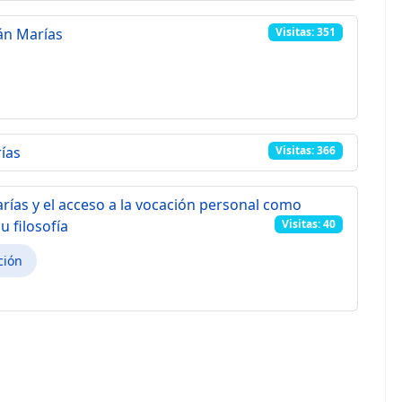
ián Marías
Visitas: 351
ías
Visitas: 366
arías y el acceso a la vocación personal como
 filosofía
Visitas: 40
ción