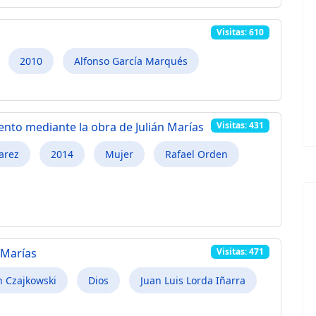
Visitas: 610
2010
Alfonso García Marqués
nto mediante la obra de Julián Marías
Visitas: 431
arez
2014
Mujer
Rafael Orden
n Marías
Visitas: 471
n Czajkowski
Dios
Juan Luis Lorda Iñarra