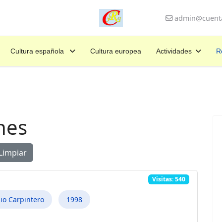
admin@cuenta
Cultura española
Cultura europea
Actividades
R
nes
Limpiar
Visitas: 540
io Carpintero
1998