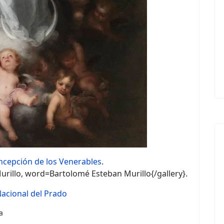
cepción de los Venerables
.
rillo, word=Bartolomé Esteban Murillo{/gallery}.
acional del Prado
a