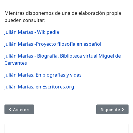
Mientras disponemos de una de elaboración propia
pueden consultar:
Julián Marías - Wikipedia
Julián Marías -Proyecto filosofía en español
Julián Marías - Biografía. Biblioteca virtual Miguel de
Cervantes
Julián Marías. En biografías y vidas
Julián Marías, en Escritores.org
Artículo anterior: Julián Marías Aguilera - Proyecto filosofía e
Artículo siguien
Anterior
Siguiente